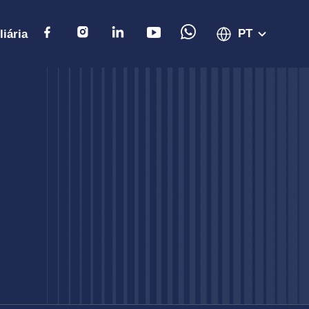
PT
liária